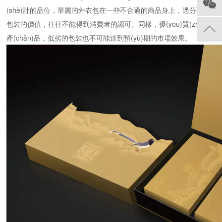
(shè)計的品位，華麗的外衣包在一些不合適的商品身上，過分張揚
包裝的價值，往往不能得到消費者的認可。同樣，優(yōu)質(zhì)的
產(chǎn)品，低劣的包裝也不可能達到預(yù)期的市場效果。