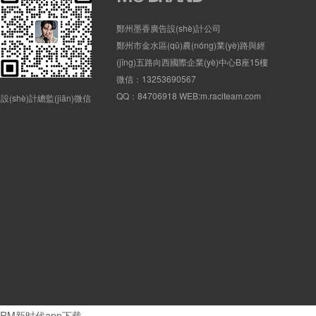
鄭州墨香廣告設(shè)計公司
鄭州市金水區(qū)農(nóng)業(yè)路與經
(jīng)五路向西國際企業(yè)中心B座15樓
微信：13253690567
QQ：84706918 WEB:m.raciteam.com
設(shè)計總監(jiān)微信
RM新时代app下载