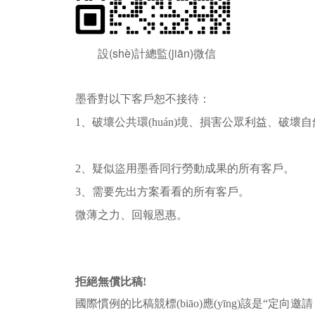
設(shè)計總監(jiān)微信
墨香對以下客戶恕不接待：
1、破壞公共環(huán)境、損害公眾利益
2、疑似盜用墨香同行勞動成果的所有客戶
3、需要先出方案看看的所有客戶。
微薄之力、回報恩惠。
拒絕無償比稿!
國際慣例的比稿競標(biāo)應(yīng)該是“定向邀請，有償