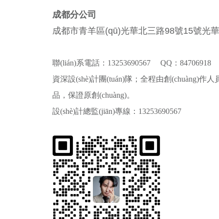
成都分公司
成都市青羊區(qū)光華北三路98號15號光
聯(lián)系電話：13253690567
QQ：84706918
資深設(shè)計團(tuán)隊；全程由創(chuàng
品，保證原創(chuàng)。
設(shè)計總監(jiān)專線：13253690567