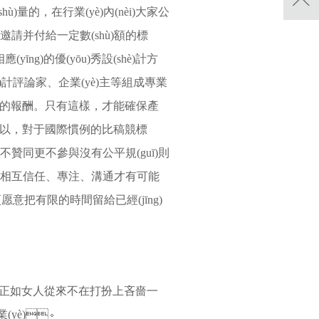
)量的，在行業(yè)內(nèi)大家公
出特別邀請并付給一定數(shù)額的標
供相應(yīng)的優(yōu)秀設(shè)計方
hè)計評論家、企業(yè)主等組成專業
)的報酬。只有這樣，才能確保產
方案。所以，對于國際慣例的比稿競標
，我們不贊同更不參與沒有公平規(guī)則
相互信任、專注、溝通才有可能
我們更愿意把有限的時間留給已經(jīng)
。正如女人從來不在打扮上吝嗇一
yè)。