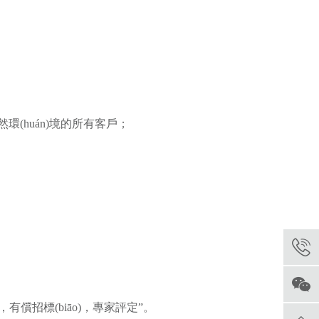
、破壞自然環(huán)境的所有客戶；
。
招標(biāo)，專家評定”。