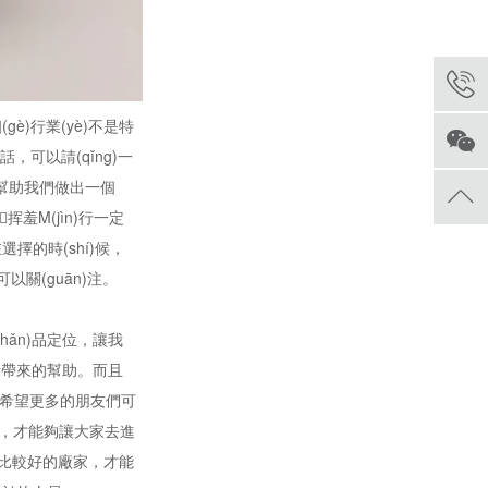
個(gè)行業(yè)不是特
，可以請(qǐng)一
可以幫助我們做出一個
挥羞M(jìn)行一定
的時(shí)候，
關(guān)注。
ǎn)品定位，讓我
看它所帶來的幫助。而且
也都是希望更多的朋友們可
，才能夠讓大家去進
yù)度比較好的廠家，才能