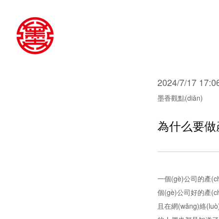
2024/7/17 17:0
墨香觀點(diǎn)
為什么要做產(c
一個(gè)公司的產(c
個(gè)公司好的產(ch
且在網(wǎng)絡(