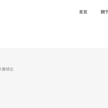
首頁
關
年慶標志